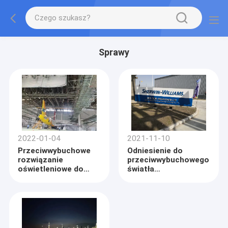
Sprawy
2022-01-04
2021-11-10
Przeciwwybuchowe
Odniesienie do
rozwiązanie
przeciwwybuchowego
oświetleniowe do
światła
malowania
fluorescencyjnego
samolotów
firmy Sherwin
Wiliams, firmy
produkującej farby