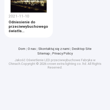
2021-11-10
Odniesienie do
przeciwwybuchowego
światła
fluorescencyjnego z
rafinerii ropy
naftowej CNOOC
Dom
O nas
Skontaktuj się z nami
Desktop Site
Sitemap
Privacy Policy
Jakość
Oświetlenie LED przeciwwybuchowe
Fabryka w
Chinach.Copyright © 2026 crown extra lighting co. ltd. All Rights
Reserved.