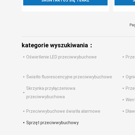
SKONTAKTUJ SIĘ TERAZ
S
Pag
kategorie wyszukiwania：
Oświetlenie LED przeciwwybuchowe
Prze
Światło fluorescencyjne przeciwwybuchowe
Ogni
Skrzynka przyłączeniowa
Prze
przeciwwybuchowa
Went
Przeciwwybuchowe światła alarmowe
Dław
Sprzęt przeciwwybuchowy