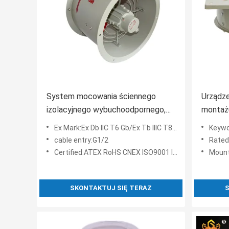
System mocowania ściennego
Urządz
izolacyjnego wybuchoodpornego,
montażu
przeciwpożarowego, zapewniający
do stref
Ex Mark:Ex Db IIC T6 Gb/Ex Tb IIIC T80°C Db
Keywor
ochronę przeciwpożarową i
żywotn
cable entry:G1/2
Rated
ograniczanie zagrożeń
Certified:ATEX RoHS CNEX ISO9001 ISO14001 ISO45001
Mount
SKONTAKTUJ SIĘ TERAZ
S