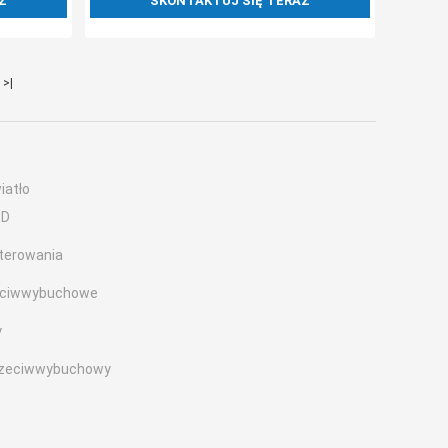
Z
SKONTAKTUJ SIĘ TERAZ
>|
iatło
ED
terowania
zeciwwybuchowe
y
rzeciwwybuchowy