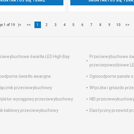
KONTAKTUJ SIĘ TERAZ
SKONTAKTUJ SIĘ TERA
e 1 of 19
|<
<<
1
2
3
4
5
6
7
8
9
10
>>
ciwwybuchowe światła LED High Bay
Przeciwwybuchowe św
przeciwpowodziowe L
oodporne światło awaryjne
Ognioodporne panele s
łącznik przeciwwybuchowy
Wtyczka i gniazdo pr
ylator wyciągowy przeciwwybuchowy
HID przeciwwybuchow
ik kablowy przeciwwybuchowy
Elastyczny przewód p