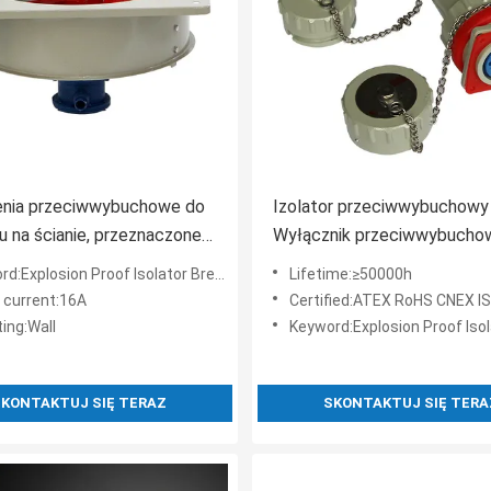
enia przeciwwybuchowe do
Izolator przeciwwybuchowy
 na ścianie, przeznaczone
Wyłącznik przeciwwybucho
 1, 2, 21, 22, oferujące
Maszyny przeciwwybuchow
d:Explosion Proof Isolator Breaker
Lifetime:≥50000h
ość ponad 50 000 godzin
Oznaczenie Ex Ex Db IIC T6
 current:16A
Certified:ATEX RoHS CNEX ISO9001 ISO140
Tb IIIC T80°C Db Wydajnoś
ing:Wall
Keyword:Explosion Proof Isolato
miejscach niebezpiecznych
KONTAKTUJ SIĘ TERAZ
SKONTAKTUJ SIĘ TERA