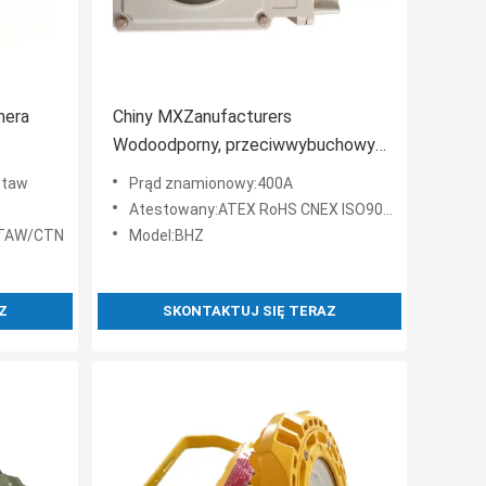
mera
Chiny MXZanufacturers
Wodoodporny, przeciwwybuchowy
izolator bezpiecznikowy IP65 do
staw
Prąd znamionowy:400A
e stali
montażu na ścianie
Atestowany:ATEX RoHS CNEX ISO9001 ISO14001 ISO45001
wego
STAW/CTN
Model:BHZ
Z
SKONTAKTUJ SIĘ TERAZ