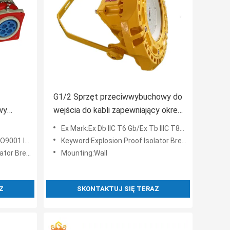
G1/2 Sprzęt przeciwwybuchowy do
wy
wejścia do kabli zapewniający okres
e
eksploatacji powyżej 50000 godzin,
Ex Mark:Ex Db IIC T6 Gb/Ex Tb IIIC T80°C Db
 Gb Ex
nadający się do użytku w
01 ISO45001
Keyword:Explosion Proof Isolator Breaker
ć w
środowiskach zagrożonych
r Breaker
Mounting:Wall
Z
SKONTAKTUJ SIĘ TERAZ