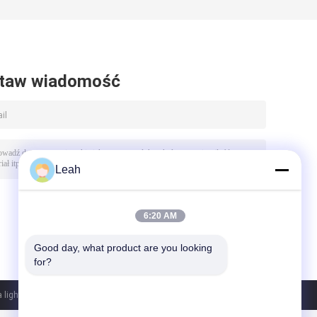
taw wiadomość
Leah
6:20 AM
Good day, what product are you looking 
for?
lighting co. ltd. All Rights Reserved.