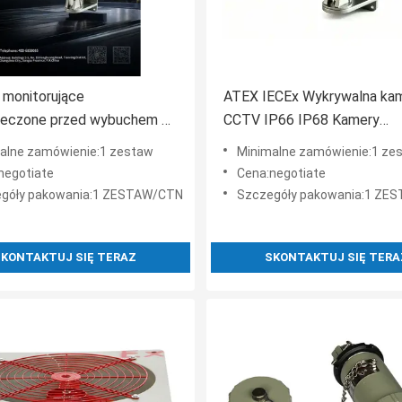
 monitorujące
ATEX IECEx Wykrywalna ka
ieczone przed wybuchem w
CCTV IP66 IP68 Kamery
 przemysłu naftowego i
zabezpieczające w
alne zamówienie:1 zestaw
Minimalne zamówienie:1 ze
go oraz chemicznego 1/21
niebezpiecznych obszarach z
negotiate
Cena:negotiate
nierdzewnej do gazu nafto
góły pakowania:1 ZESTAW/CTN
Szczegóły pakowania:1 ZE
KONTAKTUJ SIĘ TERAZ
SKONTAKTUJ SIĘ TERA