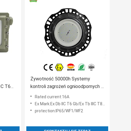
Żywotność 50000h Systemy
IC T6
kontroli zagrożeń ognioodpornych z
stemy
ochroną IP65 WF1 WF2
Rated current:16A
isk
Zapewniające bezpieczeństwo w
Ex Mark:Ex Db IIC T6 Gb/Ex Tb IIIC T80°C Db
środowiskach niebezpiecznych
protection:IP65/WF1/WF2