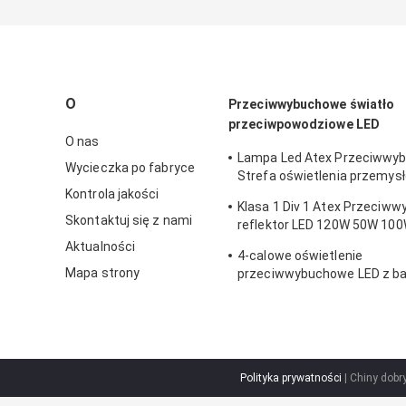
O
Przeciwwybuchowe światło
przeciwpowodziowe LED
O nas
Lampa Led Atex Przeciwwy
Wycieczka po fabryce
Strefa oświetlenia przemys
Kontrola jakości
120w 150w 185w Anti Proof
Klasa 1 Div 1 Atex Przeciw
Skontaktuj się z nami
reflektor LED 120W 50W 10
250W
Aktualności
4-calowe oświetlenie
Mapa strony
przeciwwybuchowe LED z b
60w 100 Watt
Polityka prywatności
| Chiny dob