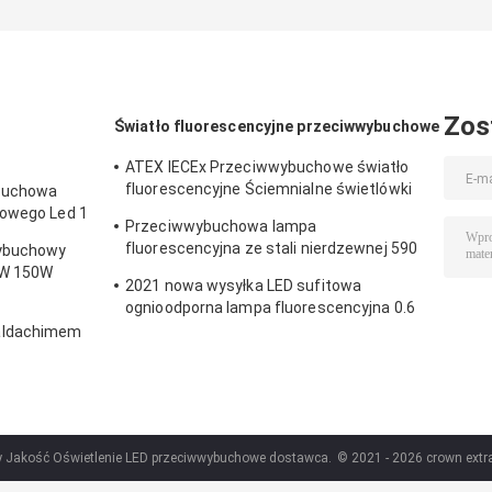
Zos
Światło fluorescencyjne przeciwwybuchowe
ATEX IECEx Przeciwwybuchowe światło
fluorescencyjne Ściemnialne świetlówki
buchowa
LED T5 T8
łowego Led 1
Przeciwwybuchowa lampa
fluorescencyjna ze stali nierdzewnej 590
wybuchowy
mm 6 stóp ognioodporna lampa awaryjna
0W 150W
2021 nowa wysyłka LED sufitowa
ognioodporna lampa fluorescencyjna 0.6
m 1.2 M
aldachimem
ry Jakość Oświetlenie LED przeciwwybuchowe dostawca.
© 2021 - 2026 crown extra 