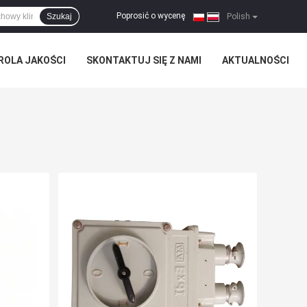
Poprosić o wycenę
Szukaj
|
Polish
ROLA JAKOŚCI
SKONTAKTUJ SIĘ Z NAMI
AKTUALNOŚCI