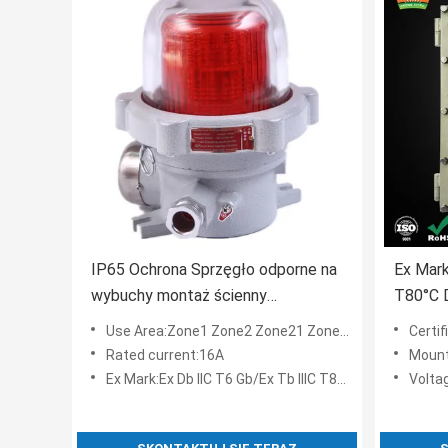
IP65 Ochrona Sprzęgło odporne na
Ex Mark
wybuchy montaż ścienny
T80°C 
zapewniający bezpieczeństwo i
przeci
Use Area:Zone1 Zone2 Zone21 Zone22
Certifie
trwałość w niebezpiecznych
do stre
Rated current:16A
Mount
miejscach przemysłowych
strefy 
Ex Mark:Ex Db IIC T6 Gb/Ex Tb IIIC T80°C Db
Volta
więcej