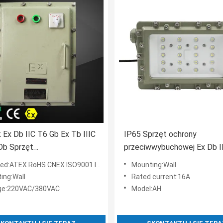
 Ex Db IIC T6 Gb Ex Tb IIIC
IP65 Sprzęt ochrony
Db Sprzęt
przeciwwybuchowej Ex Db I
wwybuchowy przeznaczony
Gb Ex Tb IIIC T80°C Db Sy
d:ATEX RoHS CNEX ISO9001 ISO14001 ISO45001
Mounting:Wall
fy 1 strefy 2 strefy 21
bezpieczeństwa dla środow
ing:Wall
Rated current:16A
22 z żywotnością 50000h i
niebezpiecznych
ge:220VAC/380VAC
Model:AH