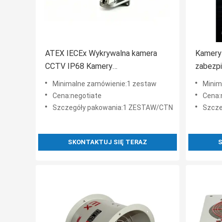
ATEX IECEx Wykrywalna kamera
Kamery
CCTV IP68 Kamery
zabezp
bezpieczeństwa ze stali
strefie
Minimalne zamówienie:1 zestaw
Minim
nierdzewnej dla niebezpiecznych
gazowe
Cena:negotiate
Cena:
obszarów ropy naftowej i gazu
Szczegóły pakowania:1 ZESTAW/CTN
Szcze
SKONTAKTUJ SIĘ TERAZ
S