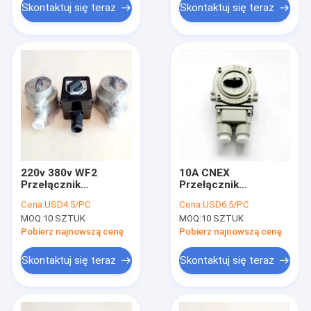
Skontaktuj się teraz
Skontaktuj się teraz
220v 380v WF2
10A CNEX
Przełącznik
Przełącznik
przeciwwybuchowy
obrotowy w wersji
Cena:
USD4.5/PC
Cena:
USD6.5/PC
Szara strefa 22
przeciwwybuchowej
MOQ:
10 SZTUK
MOQ:
10 SZTUK
Selektor elektryczny
Przełącznik wyboru
transferu
Pobierz najnowszą cenę
Pobierz najnowszą cenę
Skontaktuj się teraz
Skontaktuj się teraz