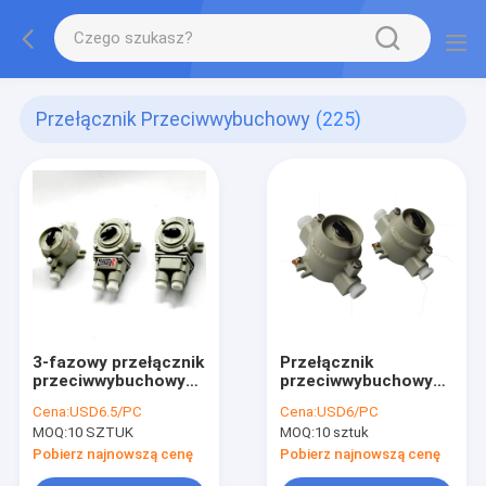
Przełącznik Przeciwwybuchowy
(225)
3-fazowy przełącznik
Przełącznik
przeciwwybuchowy
przeciwwybuchowy
Obrotowa strefa
380VAC Oświetlenie
Cena:
USD6.5/PC
Cena:
USD6/PC
przenoszenia mocy
Niebezpieczna
MOQ:
10 SZTUK
MOQ:
10 sztuk
21 22
lokalizacja
Ognioszczelny
Pobierz najnowszą cenę
Pobierz najnowszą cenę
wyłącznik On Off