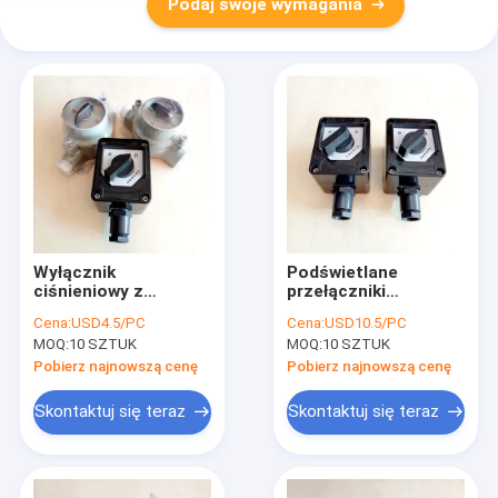
Podaj swoje wymagania
Wyłącznik
Podświetlane
ciśnieniowy z
przełączniki
certyfikatem ATEX
przeciwwybuchowe
Cena:
USD4.5/PC
Cena:
USD10.5/PC
klasy 1, dział 2,
220VAC Odporność
MOQ:
10 SZTUK
MOQ:
10 SZTUK
przeciwwybuchowy
na korozję światła
Pobierz najnowszą cenę
Pobierz najnowszą cenę
Skontaktuj się teraz
Skontaktuj się teraz