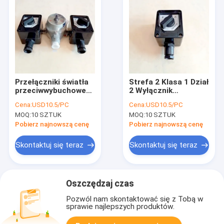
Przełączniki światła
Strefa 2 Klasa 1 Dział
przeciwwybuchowe
2 Wyłącznik
płomienia 2-
Przeciwwybuchowy
Cena:
USD10.5/PC
Cena:
USD10.5/PC
pozycyjny selektor
Przycisk zatrzymania
MOQ:
10 SZTUK
MOQ:
10 SZTUK
220VAC GRP
awaryjnego Jeden
Pobierz najnowszą cenę
Pobierz najnowszą cenę
Skontaktuj się teraz
Skontaktuj się teraz
Oszczędzaj czas
Pozwól nam skontaktować się z Tobą w
sprawie najlepszych produktów.