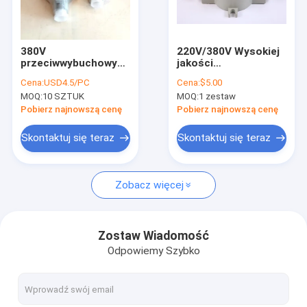
O nas
Wycieczka po fabryce
380V
220V/380V Wysokiej
przeciwwybuchowy
jakości
Kontrola jakości
wyłącznik
wybuchoodporny
Cena:
USD4.5/PC
Cena:
$5.00
bezpieczeństwa
przełącznik
MOQ:
10 SZTUK
MOQ:
1 zestaw
strefa 1
oświetleniowy IP66
Skontaktuj się z nami
wodoodporny
Pobierz najnowszą cenę
Pobierz najnowszą cenę
hurtowy
Aktualności
Skontaktuj się teraz
Skontaktuj się teraz
Sprawy
Zobacz więcej
Oświetlenie LED przeciwwybuchowe
Zostaw Wiadomość
Odpowiemy Szybko
Przeciwwybuchowe światła LED High Bay
Przeciwwybuchowe światło przeciwpowodziowe LED