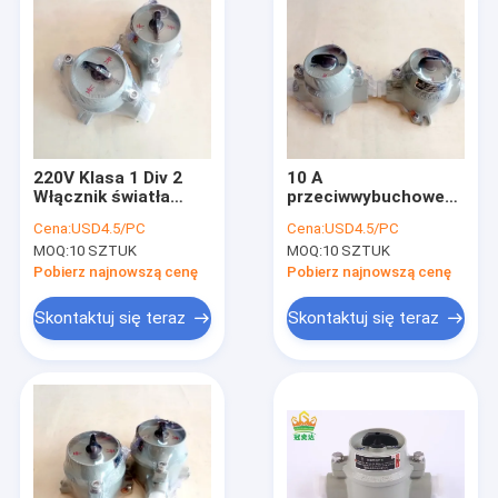
220V Klasa 1 Div 2
10 A
Włącznik światła
przeciwwybuchowe
Stop aluminium
skrzynki rozdzielcze
Cena:
USD4.5/PC
Cena:
USD4.5/PC
elektryczne do stref
MOQ:
10 SZTUK
MOQ:
10 SZTUK
zagrożonych
wybuchem IP65
Pobierz najnowszą cenę
Pobierz najnowszą cenę
Skontaktuj się teraz
Skontaktuj się teraz
Dom
Produkty
Filmy