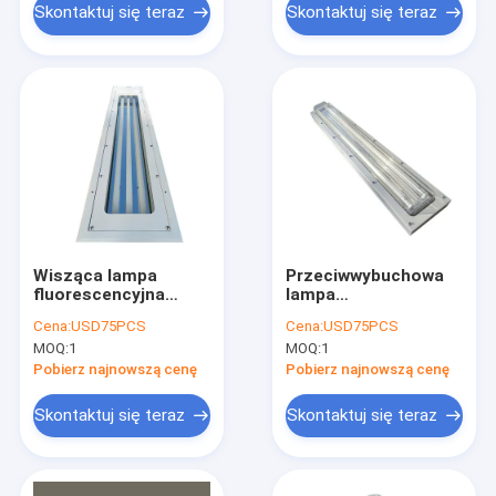
Skontaktuj się teraz
Skontaktuj się teraz
Wisząca lampa
Przeciwwybuchowa
fluorescencyjna
lampa
przeciwwybuchowa 5
fluorescencyjna ze
Cena:
USD75PCS
Cena:
USD75PCS
stóp Twin IP67 2
stali nierdzewnej 590
MOQ:
1
MOQ:
1
stopy 3 stopy 4
mm 6 stóp
stopy 1,2 m Tri Proof
ognioodporna lampa
Pobierz najnowszą cenę
Pobierz najnowszą cenę
Garaż
awaryjna
Skontaktuj się teraz
Skontaktuj się teraz