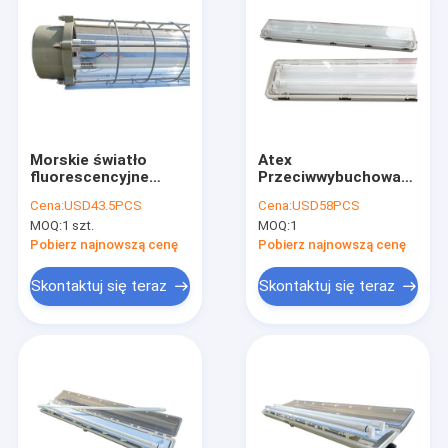
Morskie światło
Atex
fluorescencyjne
Przeciwwybuchowa
przeciwwybuchowe 4
oprawa
Cena:
USD43.5PCS
Cena:
USD58PCS
stopy 2 stopy 0,6 m
fluorescencyjna T5
MOQ:
1 szt.
MOQ:
1
T8 Led Tube Light
Led Tube Light 36 W
Flameproof
18 W IP66
Pobierz najnowszą cenę
Pobierz najnowszą cenę
Skontaktuj się teraz
Skontaktuj się teraz
Dom
Produkty
Filmy