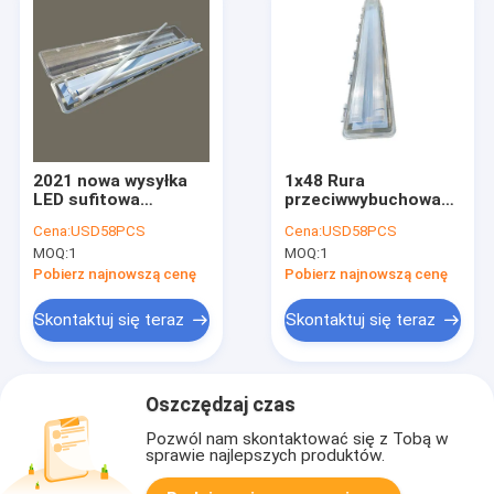
2021 nowa wysyłka
1x48 Rura
LED sufitowa
przeciwwybuchowa
ognioodporna lampa
Lekka strefa
Cena:
USD58PCS
Cena:
USD58PCS
fluorescencyjna 0.6
niebezpieczna ABS
MOQ:
1
MOQ:
1
m 1.2 M
Przemysłowa 115Lm
W
Pobierz najnowszą cenę
Pobierz najnowszą cenę
Skontaktuj się teraz
Skontaktuj się teraz
Oszczędzaj czas
Pozwól nam skontaktować się z Tobą w
sprawie najlepszych produktów.