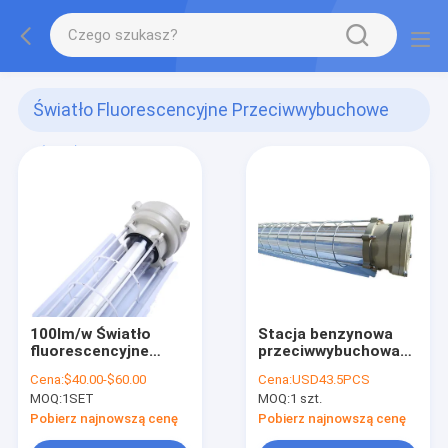
Światło Fluorescencyjne Przeciwwybuchowe
(744)
100lm/w Światło
Stacja benzynowa
fluorescencyjne
przeciwwybuchowa
odporne na wybuch
lampa
Cena:
$40.00-$60.00
Cena:
USD43.5PCS
fluorescencyjna 600
MOQ:
1SET
MOQ:
1 szt.
mm 1200 mm 900
mm
Pobierz najnowszą cenę
Pobierz najnowszą cenę