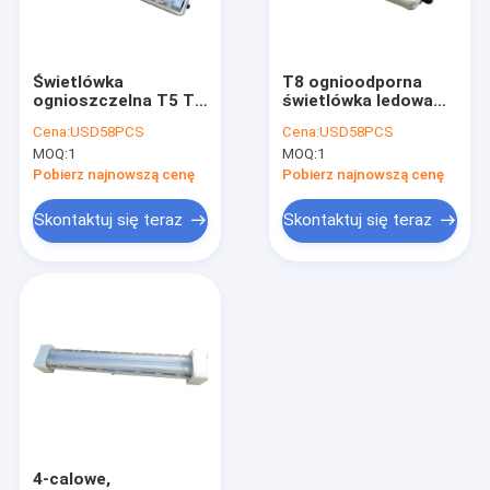
O nas
Wycieczka po fabryce
Świetlówka
T8 ognioodporna
ognioszczelna T5 T8
świetlówka ledowa
Kontrola jakości
Oświetlenie
ściemnialna 36 cali 6
Cena:
USD58PCS
Cena:
USD58PCS
fluorescencyjne IP66
cali 12 cali 18 cali
MOQ:
1
MOQ:
1
Ex Proof
6000K
Skontaktuj się z nami
Pobierz najnowszą cenę
Pobierz najnowszą cenę
Aktualności
Skontaktuj się teraz
Skontaktuj się teraz
Sprawy
Oświetlenie LED przeciwwybuchowe
Przeciwwybuchowe światła LED High Bay
Przeciwwybuchowe światło przeciwpowodziowe LED
4-calowe,