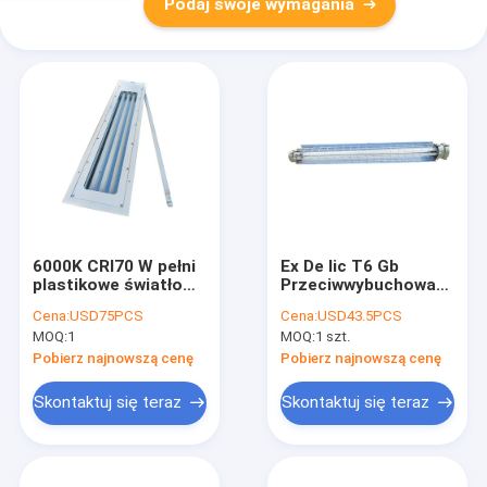
Podaj swoje wymagania
6000K CRI70 W pełni
Ex De Iic T6 Gb
plastikowe światło
Przeciwwybuchowa
fluorescencyjne
lampa
Cena:
USD75PCS
Cena:
USD43.5PCS
przeciwwybuchowe 3
fluorescencyjna 2
MOQ:
1
MOQ:
1 szt.
stopy 5 stóp liniowe
stopy 4 stopy IP65
Żarówki rurowe LED
Pobierz najnowszą cenę
Pobierz najnowszą cenę
T8
Skontaktuj się teraz
Skontaktuj się teraz