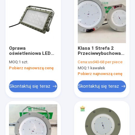
Oprawa
Klasa 1 Strefa 2
oświetleniowa LED
Przeciwwybuchowa
przeciwwybuchowa
oprawa High Bay
MOQ:
1 szt.
Cena:
usd40-68 per piece
30-250W Atex IP66
Światła Ufo Led 100-
Pobierz najnowszą cenę
MOQ:
1 kawałek
Wodoodporna
277VAC Odporne na
kurz
Pobierz najnowszą cenę
Skontaktuj się teraz
Skontaktuj się teraz
Dom
Produkty
Filmy