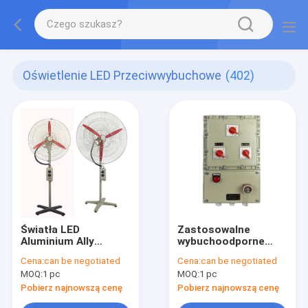
Oświetlenie LED Przeciwwybuchowe
(402)
Światła LED
Zastosowalne
Aluminium Ally
wybuchoodporne
Explosion Proof
oświetlenie LED
Cena:
can be negotiated
Cena:
can be negotiated
MOQ:
1 pc
MOQ:
1 pc
Pobierz najnowszą cenę
Pobierz najnowszą cenę