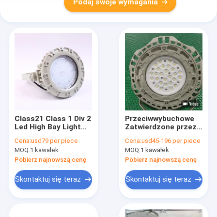
Podaj swoje wymagania
Class21 Class 1 Div 2
Przeciwwybuchowe
Led High Bay Light
Zatwierdzone przez
50w 80w 30w 75w
ATEX światło High
Cena:
usd79 per piece
Cena:
usd45-196 per piece
Lampy
Bay Light
MOQ:
1 kawałek
MOQ:
1 kawałek
przeciwwybuchowe
Niebezpieczne
ognioodporne
Pobierz najnowszą cenę
Pobierz najnowszą cenę
światło LED
Skontaktuj się teraz
Skontaktuj się teraz