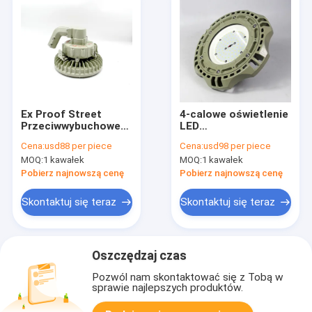
Ex Proof Street
4-calowe oświetlenie
Przeciwwybuchowe
LED
oświetlenie Led 160w
przeciwwybuchowe
Cena:
usd88 per piece
Cena:
usd98 per piece
Led High Bay
50W 120w 100w Led
MOQ:
1 kawałek
MOQ:
1 kawałek
Ufo High Bay Light
Pobierz najnowszą cenę
Pobierz najnowszą cenę
Skontaktuj się teraz
Skontaktuj się teraz
Oszczędzaj czas
Pozwól nam skontaktować się z Tobą w
sprawie najlepszych produktów.