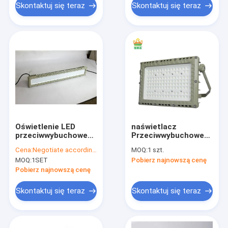
Skontaktuj się teraz
Skontaktuj się teraz
Oświetlenie LED
naświetlacz
przeciwwybuchowe
Przeciwwybuchowe
50W
żarówki LED 200
Cena:
Negotiate according to buyer's requirements
MOQ:
1 szt.
watowy kąt wiązki
MOQ:
1SET
Pobierz najnowszą cenę
120 stopni;
Pobierz najnowszą cenę
Skontaktuj się teraz
Skontaktuj się teraz