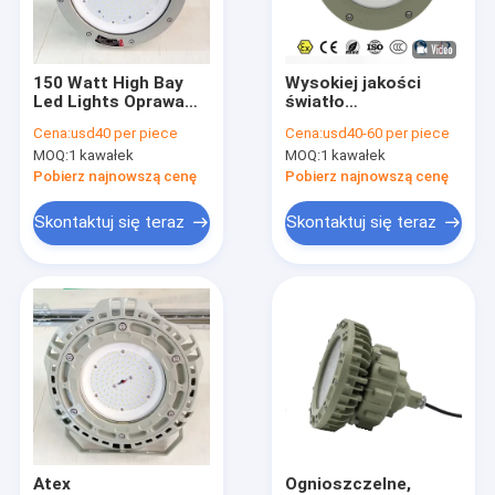
O nas
Wycieczka po fabryce
150 Watt High Bay
Wysokiej jakości
Led Lights Oprawa
światło
Kontrola jakości
przeciwwybuchowa
przeciwwybuchowe
Cena:
usd40 per piece
Cena:
usd40-60 per piece
Strefa 21 Strefa 22
ATEX 100W 150W
MOQ:
1 kawałek
MOQ:
1 kawałek
Strefa 20
200W
Skontaktuj się z nami
Pobierz najnowszą cenę
Pobierz najnowszą cenę
Aktualności
Skontaktuj się teraz
Skontaktuj się teraz
Sprawy
Oświetlenie LED przeciwwybuchowe
Przeciwwybuchowe światła LED High Bay
Przeciwwybuchowe światło przeciwpowodziowe LED
Atex
Ognioszczelne,