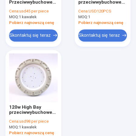
Przeciwwybuchowe
przeciwwybuchowe
Światło fluorescencyjne przeciwwybuchowe
oświetlenie Led
oświetlenie LED High
Cena:
usd45 per piece
Cena:
USD120PCS
Strefa zagrożona
Bay IP66 z ATEX
MOQ:
Ognioodporne światło awaryjne
1 kawałek
MOQ:
1
wybuchem Strefa 1
IECEx
Strefa 2 125lm W
Pobierz najnowszą cenę
Pobierz najnowszą cenę
Ognioodporne panele sterowania
Skontaktuj się teraz
Skontaktuj się teraz
Skrzynka przyłączeniowa przeciwwybuchowa
Przełącznik przeciwwybuchowy
Wtyczka i gniazdo przeciwwybuchowe
Wentylator wyciągowy przeciwwybuchowy
HID przeciwwybuchowy
120w High Bay
Przeciwwybuchowe światła alarmowe
przeciwwybuchowe
Producenci
Cena:
usd98 per piece
oświetlenia LED Dział
Dławik kablowy przeciwwybuchowy
MOQ:
1 kawałek
1 Dział 21
Pobierz najnowszą cenę