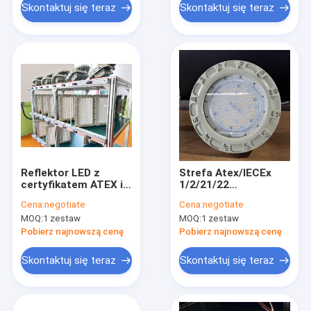
naftowej i gazu
Skontaktuj się teraz
Skontaktuj się teraz
Reflektor LED z
Strefa Atex/IECEx
certyfikatem ATEX i
1/2/21/22
IECEx,
Wybuchoodporne
Cena:
negotiate
Cena:
negotiate
przeciwwybuchowy,
Ognioodporne
MOQ:
1 zestaw
MOQ:
1 zestaw
200 W, do
Wysokie światła LED
stosowania w
6000k 150w
Pobierz najnowszą cenę
Pobierz najnowszą cenę
przemyśle naftowym
Oświetlenie górnicze
i gazowym, w
Skontaktuj się teraz
Skontaktuj się teraz
obszarach
niebezpiecznych