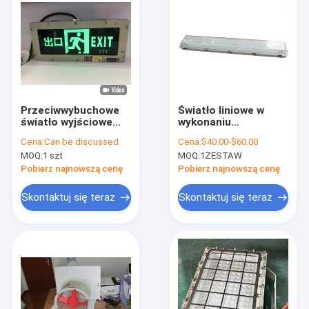
Przeciwwybuchowe
Światło liniowe w
światło wyjściowe
wykonaniu
modelu awaryjnego z
przeciwwybuchowym
Cena:
Can be discussed
Cena:
$40.00-$60.00
dostosowanym
IP66 WF2 Stopień
MOQ:
1 szt
MOQ:
1ZESTAW
znakiem wyjścia 90-
ochrony Światło
180 minut 3 W 220
fluorescencyjne Ex
Pobierz najnowszą cenę
Pobierz najnowszą cenę
VAC dla obszarów i
Mark Ex Tb IIIC T80°C
stref
Db dla obiektów
Skontaktuj się teraz
Skontaktuj się teraz
niebezpiecznych 1 i 2
petrochemicznych
Dom
Produkty
Filmy