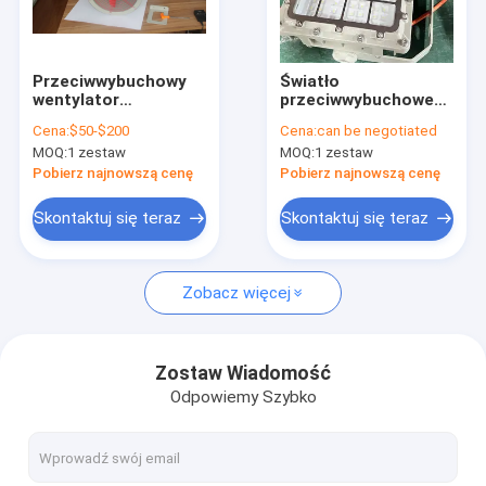
O nas
Wycieczka po fabryce
Przeciwwybuchowy
Światło
wentylator
przeciwwybuchowe
Kontrola jakości
wyciągowy
LED Długotrwałe
Cena:
$50-$200
Cena:
can be negotiated
przeznaczony do
Światło
MOQ:
1 zestaw
MOQ:
1 zestaw
stosowania w
przeciwwybuchowe
Skontaktuj się z nami
środowiskach
Oświetlenie
Pobierz najnowszą cenę
Pobierz najnowszą cenę
zagrożonych
zewnętrzne
wybuchem,
Przystosowane do
Aktualności
Skontaktuj się teraz
Skontaktuj się teraz
zapewniający
niebezpiecznych
wentylację i
zastosowań
Sprawy
ulepszone funkcje
przemysłowych
bezpieczeństwa
Zobacz więcej
Oświetlenie LED przeciwwybuchowe
Zostaw Wiadomość
Odpowiemy Szybko
Przeciwwybuchowe światła LED High Bay
Przeciwwybuchowe światło przeciwpowodziowe LED