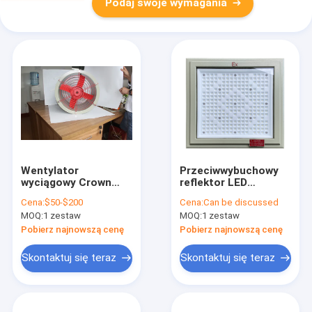
Podaj swoje wymagania
Wentylator
Przeciwwybuchowy
wyciągowy Crown
reflektor LED
Extra Light
Oświetlenie stacji
Cena:
$50-$200
Cena:
Can be discussed
przeciwwybuchowy
benzynowej o
MOQ:
1 zestaw
MOQ:
1 zestaw
WF2 do gazo- i
wysokiej jasności
pyłoszczelnego
100–250 W
Pobierz najnowszą cenę
Pobierz najnowszą cenę
odlewu
Maksymalna
aluminiowego)
temperatura
Skontaktuj się teraz
Skontaktuj się teraz
barwowa 5700 K z 5-
letnią gwarancją