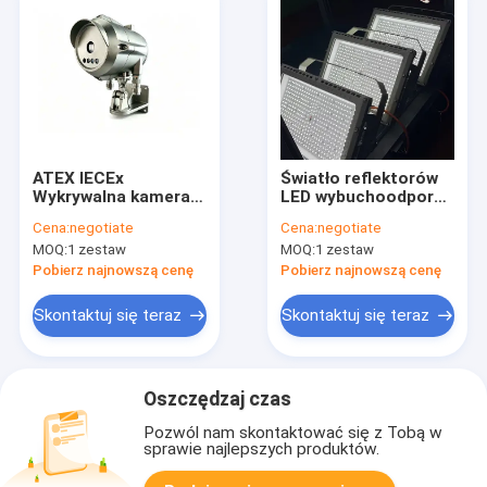
ATEX IECEx
Światło reflektorów
Wykrywalna kamera
LED wybuchoodporne
CCTV IP66 IP68
żarówki o mocy 10-
Cena:
negotiate
Cena:
negotiate
Kamery
400 Watt kąt wiązki
MOQ:
1 zestaw
MOQ:
1 zestaw
zabezpieczające w
LED 120 stopni
niebezpiecznych
ATEX/IECEx
Pobierz najnowszą cenę
Pobierz najnowszą cenę
obszarach ze stali
nierdzewnej do gazu
Skontaktuj się teraz
Skontaktuj się teraz
naftowego
Oszczędzaj czas
Pozwól nam skontaktować się z Tobą w
sprawie najlepszych produktów.