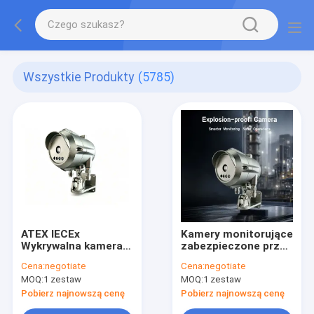
Wszystkie Produkty
(5785)
ATEX IECEx
Kamery monitorujące
Wykrywalna kamera
zabezpieczone przed
CCTV IP68 Kamery
wybuchem w strefie
Cena:
negotiate
Cena:
negotiate
bezpieczeństwa ze
przemysłu
MOQ:
1 zestaw
MOQ:
1 zestaw
stali nierdzewnej dla
naftowego i
niebezpiecznych
gazowego oraz
Pobierz najnowszą cenę
Pobierz najnowszą cenę
obszarów ropy
chemicznego 1/21