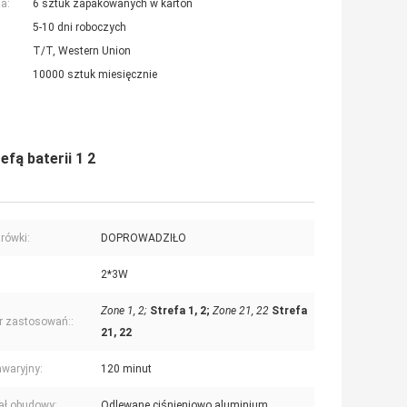
a:
6 sztuk zapakowanych w karton
5-10 dni roboczych
T/T, Western Union
10000 sztuk miesięcznie
fą baterii 1 2
rówki:
DOPROWADZIŁO
2*3W
Zone 1, 2;
Strefa 1, 2;
Zone 21, 22
Strefa
r zastosowań::
21, 22
waryjny:
120 minut
ał obudowy:
Odlewane ciśnieniowo aluminium