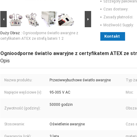
Szczegóły pakowani
Czas dostawy:
Zasady płatności:
Możliwość Supply:
Duży Obraz :
Ognioodporne światło awaryjne z
Kontakt
certyfikatem ATEX ze strefą baterii 1 2
Ognioodporne światło awaryjne z certyfikatem ATEX ze stre
Opis
Nazwa produktu:
Przeciwwybuchowe światło awaryjne
Typ ża
Napięcie wejściowe (v):
95-305 V AC
Moc:
50000 godzin
Żywotność (godziny):
Obsza
Stosowanie:
Oświetlenie awaryjne
Czas a
Gwarancja (rok):
3 lata
materi