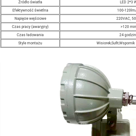
Źródło światła
LED 2*3 
Efektywność świetlna
100-120lm
Napięcie wejściowe
220VAC, 5
Czas pracy (awaryjny)
>120 mi
Czas ładowania
24 godzin
Style montażu
Wisiorek;Sufit;Wspornik 