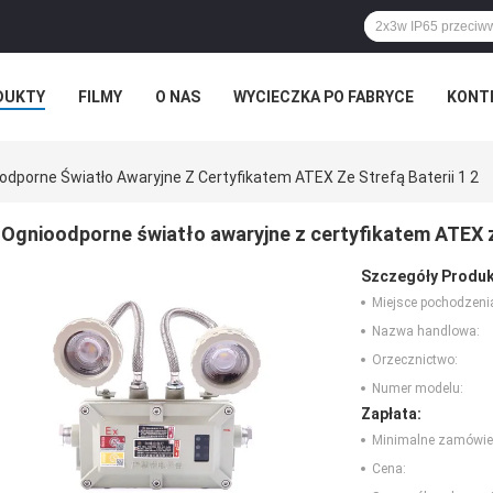
DUKTY
FILMY
O NAS
WYCIECZKA PO FABRYCE
KONT
odporne Światło Awaryjne Z Certyfikatem ATEX Ze Strefą Baterii 1 2
Ognioodporne światło awaryjne z certyfikatem ATEX ze
Szczegóły Produk
Miejsce pochodzeni
Nazwa handlowa:
Orzecznictwo:
Numer modelu:
Zapłata:
Minimalne zamówie
Cena: