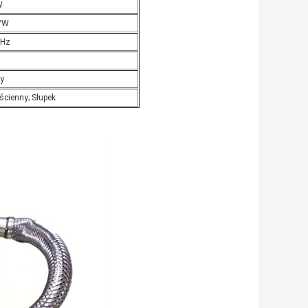
W
/W
0Hz
n
y
ścienny; Słupek