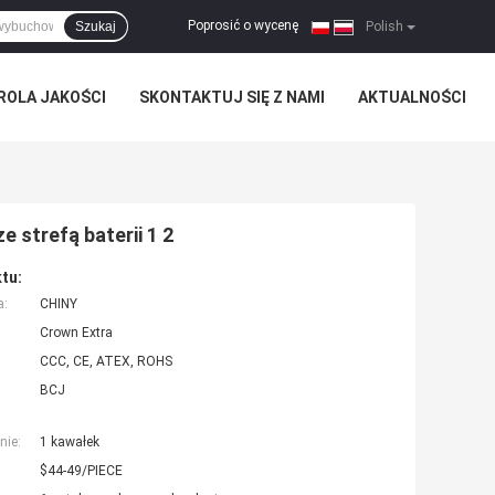
Poprosić o wycenę
Szukaj
|
Polish
ROLA JAKOŚCI
SKONTAKTUJ SIĘ Z NAMI
AKTUALNOŚCI
 strefą baterii 1 2
tu:
a:
CHINY
Crown Extra
CCC, CE, ATEX, ROHS
BCJ
nie:
1 kawałek
$44-49/PIECE