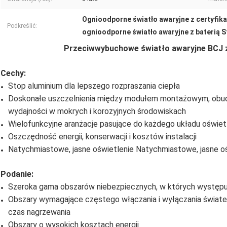
Ognioodporne światło awaryjne z certyfik
Podkreślić:
ognioodporne światło awaryjne z baterią S
Przeciwwybuchowe światło awaryjne BCJ z
Cechy:
Stop aluminium dla lepszego rozpraszania ciepła
Doskonałe uszczelnienia między modułem montażowym, obud
wydajności w mokrych i korozyjnych środowiskach
Wielofunkcyjne aranżacje pasujące do każdego układu oświe
Oszczędność energii, konserwacji i kosztów instalacji
Natychmiastowe, jasne oświetlenie Natychmiastowe, jasne o
Podanie:
Szeroka gama obszarów niebezpiecznych, w których występują 
Obszary wymagające częstego włączania i wyłączania świateł 
czas nagrzewania
Obszary o wysokich kosztach energii