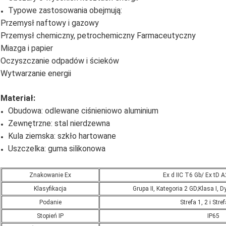
Typowe zastosowania obejmują:
Przemysł naftowy i gazowy
Przemysł chemiczny, petrochemiczny Farmaceutyczny
Miazga i papier
Oczyszczanie odpadów i ścieków
Wytwarzanie energii
Materiał:
Obudowa: odlewane ciśnieniowo aluminium
Zewnętrzne: stal nierdzewna
Kula ziemska: szkło hartowane
Uszczelka: guma silikonowa
Znakowanie Ex
Ex d IIC T6 Gb/ Ex tD
Klasyfikacja
Grupa II, Kategoria 2 GD;Klasa I, D
Podanie
Strefa 1, 2 i Stre
Stopień IP
IP65