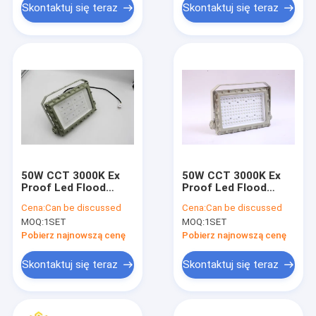
Skontaktuj się teraz
Skontaktuj się teraz
50W CCT 3000K Ex
50W CCT 3000K Ex
Proof Led Flood
Proof Led Flood
Light Napęd AC100-
Light Napęd AC100-
Cena:
Can be discussed
Cena:
Can be discussed
277V Do oświetlenia
277V Do oświetlenia
MOQ:
1SET
MOQ:
1SET
przemysłowego
przemysłowego
Pobierz najnowszą cenę
Pobierz najnowszą cenę
Skontaktuj się teraz
Skontaktuj się teraz