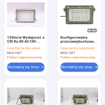
135lm/w Wydajność z
Konfigurowalna
CRI Ra 80 AC100-
przeciwwybuchowa
277V Światło
lampa powodziowa
Cena:
Can be discussed
Cena:
can be negotiated
przeciwwybuchowe
LED, CCT
MOQ:
1SET
MOQ:
1SET
LED dla strefy 1 2 &
3000/4000/5000/5700K,
strefy 21 22
żywotność 50000
Pobierz najnowszą cenę
Pobierz najnowszą cenę
godzin
Skontaktuj się teraz
Skontaktuj się teraz
Dom
Produkty
Filmy