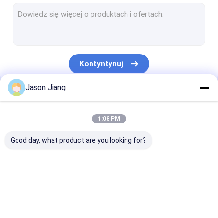
Światło fluorescencyjne przeciwwybuchowe
Ognioodporne światło awaryjne
Ognioodporne panele sterowania
Kontyntynuj
Skrzynka przyłączeniowa przeciwwybuchowa
Jason Jiang
Przełącznik przeciwwybuchowy
Nasze Kategorie
Wtyczka i gniazdo przeciwwybuchowe
1:08 PM
Wentylator wyciągowy przeciwwybuchowy
Good day, what product are you looking for?
HID przeciwwybuchowy
Przeciwwybuchowe światła alarmowe
Oświetlenie LED
Przeciwwybuchowe
Przeciwwybuc
Dławik kablowy przeciwwybuchowy
przeciwwybuchowe
światła LED High Bay
światło
przeciwpowod
LED