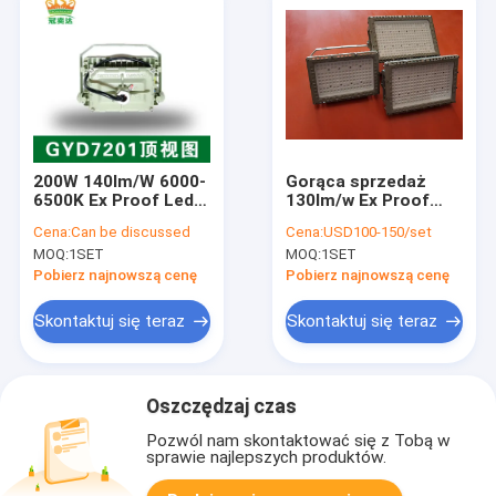
200W 140lm/W 6000-
Gorąca sprzedaż
6500K Ex Proof Led
130lm/w Ex Proof
Flood Light
Led Flood Light
Cena:
Can be discussed
Cena:
USD100-150/set
50hz/60hz Ex NR Eb
MOQ:
1SET
MOQ:
1SET
Mb ATEX
Certyfikowany
Pobierz najnowszą cenę
Pobierz najnowszą cenę
Skontaktuj się teraz
Skontaktuj się teraz
Oszczędzaj czas
Pozwól nam skontaktować się z Tobą w
sprawie najlepszych produktów.