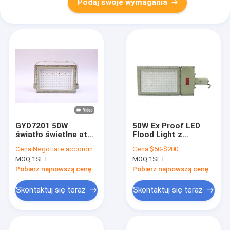
Podaj swoje wymagania
GYD7201 50W
50W Ex Proof LED
światło świetlne atex
Flood Light z
/ światło świetlne ex
jasnością i różnymi
Cena:
Negotiate according to buyer's requirements
Cena:
$50-$200
proof
opcjami montażu
MOQ:
1SET
MOQ:
1SET
Pobierz najnowszą cenę
Pobierz najnowszą cenę
Skontaktuj się teraz
Skontaktuj się teraz