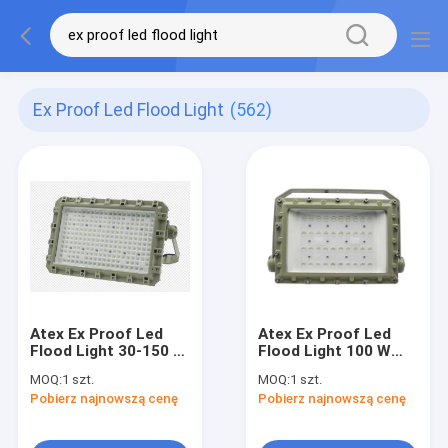
Ex Proof Led Flood Light
(562)
Atex Ex Proof Led
Atex Ex Proof Led
Flood Light 30-150 W
Flood Light 100 W
Ip66 Grupy pyłów i
Ip65 Grupy gazowe Iia
MOQ:
1 szt.
MOQ:
1 szt.
gazów Strefa 1 2 21
Iib Iic
Pobierz najnowszą cenę
Pobierz najnowszą cenę
22