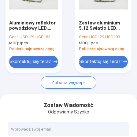
O nas
Wycieczka po fabryce
Aluminiowy reflektor
Zestaw aluminium
powodziowy LED,
5.12 Światło LED
Kontrola jakości
przeciwwybuchowy,
przeciwwybuchowe
Cena:
USD129-USD183
Cena:
USD129-USD183
ze stopu aluminium
dla instalacji
MOQ:
1pcs
MOQ:
1pcs
12, do zastosowań
petrochemicznych
Skontaktuj się z nami
przemysłowych
Pobierz najnowszą cenę
Pobierz najnowszą cenę
Aktualności
Skontaktuj się teraz
Skontaktuj się teraz
Sprawy
Zobacz więcej
Oświetlenie LED przeciwwybuchowe
Zostaw Wiadomość
Odpowiemy Szybko
Przeciwwybuchowe światła LED High Bay
Przeciwwybuchowe światło przeciwpowodziowe LED