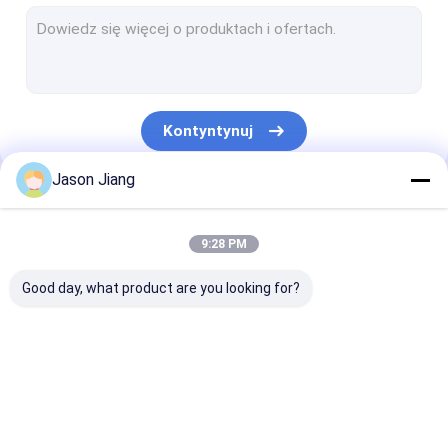
Światło fluorescencyjne przeciwwybuchowe
Ognioodporne światło awaryjne
Ognioodporne panele sterowania
Kontyntynuj
Skrzynka przyłączeniowa przeciwwybuchowa
Jason Jiang
Przełącznik przeciwwybuchowy
Nasze Kategorie
Wtyczka i gniazdo przeciwwybuchowe
9:28 PM
Wentylator wyciągowy przeciwwybuchowy
Good day, what product are you looking for?
HID przeciwwybuchowy
Przeciwwybuchowe światła alarmowe
Oświetlenie LED
Przeciwwybuchowe
Przeciwwybuc
Dławik kablowy przeciwwybuchowy
przeciwwybuchowe
światła LED High Bay
światło
przeciwpowod
LED