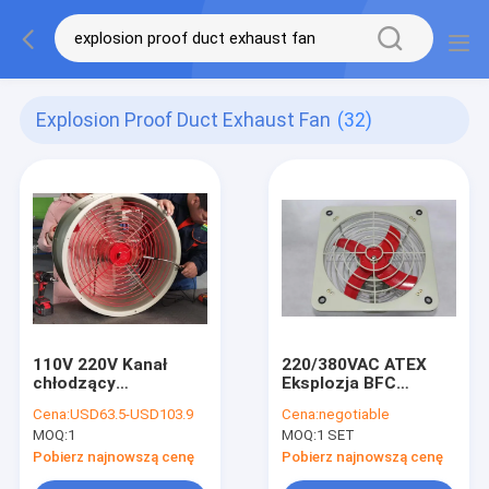
Explosion Proof Duct Exhaust Fan
(32)
110V 220V Kanał
220/380VAC ATEX
chłodzący
Eksplozja BFC
Przeciwwybuchowy
Wentylator
Cena:
USD63.5-USD103.9
Cena:
negotiable
wentylator osiowy
wydechowy IP54
MOQ:
1
MOQ:
1 SET
Wentylator
4900m3/min
wyciągowy
Przepływ powietrza
Pobierz najnowszą cenę
Pobierz najnowszą cenę
przeciwwybuchowy
dla stref