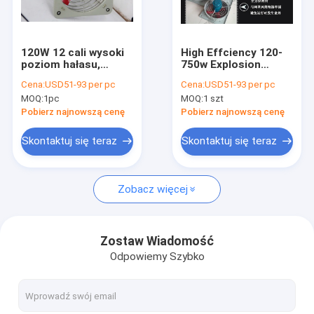
O nas
Wycieczka po fabryce
120W 12 cali wysoki
High Effciency 120-
poziom hałasu,
750w Explosion
Kontrola jakości
wybuchoodporny
Proof Exhaust Fan
Cena:
USD51-93 per pc
Cena:
USD51-93 per pc
wentylacyjny,
With Vibration-
MOQ:
1pc
MOQ:
1 szt
wentylator
damping Device
Skontaktuj się z nami
wydechowy, ochrona
Suitable For Zone 1,2
Pobierz najnowszą cenę
Pobierz najnowszą cenę
IP54 WF2
Aktualności
Skontaktuj się teraz
Skontaktuj się teraz
Sprawy
Zobacz więcej
Oświetlenie LED przeciwwybuchowe
Zostaw Wiadomość
Odpowiemy Szybko
Przeciwwybuchowe światła LED High Bay
Przeciwwybuchowe światło przeciwpowodziowe LED