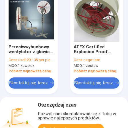
Przeciwwybuchowy
ATEX Certified
wentylator z głowicą
Explosion Proof
wstrząsającą
Exhaust Fan with
Cena:
usd120-135 per piece
Cena:
negotiate
naścienny typ
duct-available for oil
MOQ:
1 kawałek
MOQ:
1 zestaw
podłogowy WF1
refinery tank
ventilation
Pobierz najnowszą cenę
Pobierz najnowszą cenę
Skontaktuj się teraz
Skontaktuj się teraz
Oszczędzaj czas
Pozwól nam skontaktować się z Tobą w
sprawie najlepszych produktów.