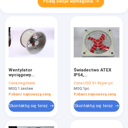
Podaj swoje wymagania
Wentylator
Świadectwo ATEX
wyciągowy
IP54,
przeciwwybuchowy o
wybuchoodporny
Cena:
negotiate
Cena:
USD 51-93 per pc
wydajności 10000
wentylator
MOQ:
1 zestaw
MOQ:
1pc
m³/h do wentylacji
wydechowy, średnica
zbiorników z kanałem
wentylatora 200-500
Pobierz najnowszą cenę
Pobierz najnowszą cenę
mm dla strefy 1.2 i IIA
IIB
Skontaktuj się teraz
Skontaktuj się teraz