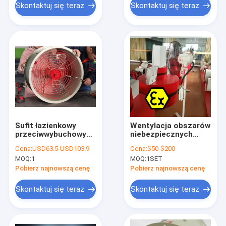
niebezpiecznych
Skontaktuj się teraz
Skontaktuj się teraz
wydobycia
petrochemicznego
Sufit łazienkowy
Wentylacja obszarów
przeciwwybuchowy
niebezpiecznych
wentylator
ATEX Wentilator
Cena:
USD63.5-USD103.9
Cena:
$50-$200
wyciągowy o
wydechowy
MOQ:
1
MOQ:
1SET
zmiennej prędkości
zabezpieczony przed
przemysłowej o
wybuchem
Pobierz najnowszą cenę
Pobierz najnowszą cenę
wysokiej
temperaturze,
Skontaktuj się teraz
Skontaktuj się teraz