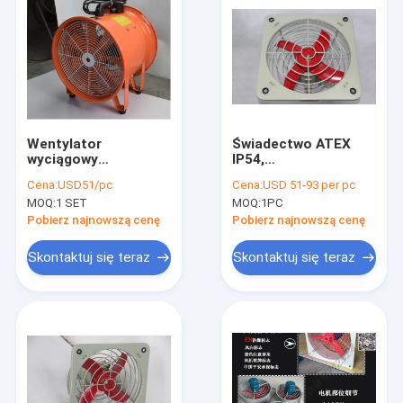
Wentylator
Świadectwo ATEX
wyciągowy
IP54,
przeciwwybuchowy z
wybuchoodporny
Cena:
USD51/pc
Cena:
USD 51-93 per pc
certyfikatem ATEX
wentylator
MOQ:
1 SET
MOQ:
1PC
dla klasy 1, dział 2, o
wydechowy, średnica
wysokim przepływie
wentylatora 200-500
Pobierz najnowszą cenę
Pobierz najnowszą cenę
powietrza,
mm dla strefy 1.2 i IIA
iskrobezpieczny do
IIB
Skontaktuj się teraz
Skontaktuj się teraz
stref zagrożonych
wybuchem
Dom
Produkty
Filmy