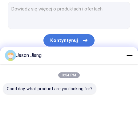
Światło fluorescencyjne przeciwwybuchowe
Ognioodporne światło awaryjne
Ognioodporne panele sterowania
Kontyntynuj
Skrzynka przyłączeniowa przeciwwybuchowa
Jason Jiang
Przełącznik przeciwwybuchowy
Nasze Kategorie
Wtyczka i gniazdo przeciwwybuchowe
3:54 PM
Wentylator wyciągowy przeciwwybuchowy
Good day, what product are you looking for?
HID przeciwwybuchowy
Przeciwwybuchowe światła alarmowe
Oświetlenie LED
Przeciwwybuchowe
Przeciwwybuc
Dławik kablowy przeciwwybuchowy
przeciwwybuchowe
światła LED High Bay
światło
przeciwpowod
LED