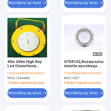
Skontaktuj się teraz
Skontaktuj się teraz
40w 240w High Bay
GYD8102,Bezwyraźne
Led Oświetlenie
światła wysokiego
przeciwwybuchowe
wylotu,EAC,IP66,WF2,uż
Cena:
usd40-65 per piece
Cena:
Negotiate according to buyer's requirements
Strefa lampy 21
w strefie 1, 2 i 21,
MOQ:
1 kawałek
MOQ:
1SET
Strefa 22
22przemysł kopalni
gazu naftowego,
Pobierz najnowszą cenę
Pobierz najnowszą cenę
100~277v, 135lm,
100w
Skontaktuj się teraz
Skontaktuj się teraz