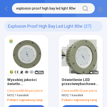
Explosion Proof High Bay Led Light 80w
(27)
Wysokiej jakości
Oświetlenie LED
światło
przeciwwybuchowe
przeciwwybuchowe
High Bay 80W
Cena:
usd40-60 per piece
Cena:
usd40-52 per piece
ATEX 100W 150W
Stadium Projection
MOQ:
1 kawałek
MOQ:
1 kawałek
200W
Gas Environment
Pobierz najnowszą cenę
Pobierz najnowszą cenę