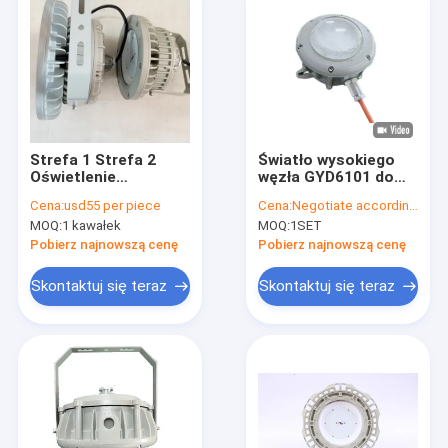
Strefa 1 Strefa 2
Światło wysokiego
Oświetlenie
węzła GYD6101 do
przeciwwybuchowe
strefy 1/2&21/22
Cena:
usd55 per piece
Cena:
Negotiate according to buyer's requirements
Klasa 1 Dywizja 1 2
50W 120lm/W 100-
MOQ:
1 kawałek
MOQ:
1SET
Oświetlenie LED Ufo
240VAC 50-60Hz
o mocy 120 W High
24/36VDC Ra≥80
Pobierz najnowszą cenę
Pobierz najnowszą cenę
Bay
Skontaktuj się teraz
Skontaktuj się teraz
Dom
Produkty
Filmy