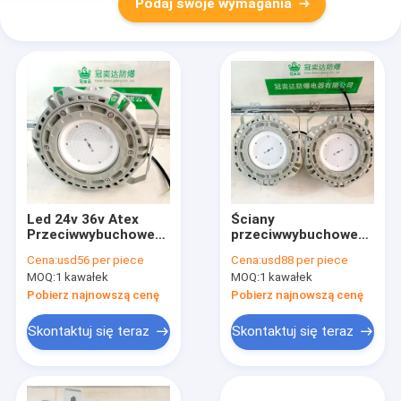
Podaj swoje wymagania
Led 24v 36v Atex
Ściany
Przeciwwybuchowe
przeciwwybuchowe
oświetlenie LED 80w
Led High Bay Lights
Cena:
usd56 per piece
Cena:
usd88 per piece
120 W Led High Bay
240w 200W Lampy
MOQ:
1 kawałek
MOQ:
1 kawałek
odlewane z
aluminium Cob
Pobierz najnowszą cenę
Pobierz najnowszą cenę
Skontaktuj się teraz
Skontaktuj się teraz