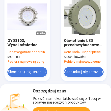
GYD8103,
Oświetlenie LED
Wysokoświetlne
przeciwwybuchowe
światełka
High Bay 80W
Cena:
Negotiate according to buyer's requirements
Cena:
usd40-52 per piece
wybuchoodporne,EAC,IP66,WF2,
Stadium Projection
MOQ:
1SET
MOQ:
1 kawałek
stosowane w strefie
Gas Environment
1, 2 i 21, 22 w
Pobierz najnowszą cenę
Pobierz najnowszą cenę
przemyśle
wydobywczym ropy
Skontaktuj się teraz
Skontaktuj się teraz
naftowej i gazu,
100~277v, 135lm,
200w
Oszczędzaj czas
Pozwól nam skontaktować się z Tobą w
sprawie najlepszych produktów.