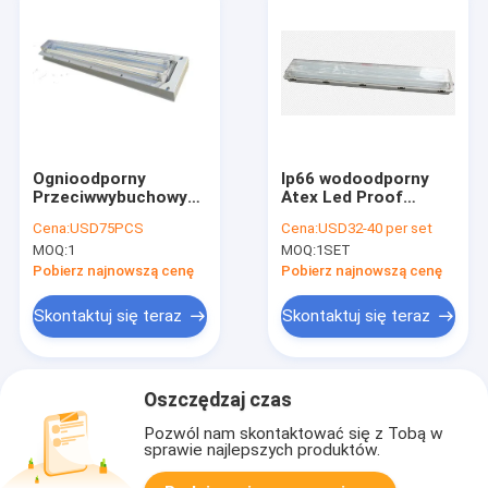
Ognioodporny
Ip66 wodoodporny
Przeciwwybuchowy
Atex Led Proof
Oświetlenie sufitowe
Explosion Tube Light
Cena:
USD75PCS
Cena:
USD32-40 per set
Led T8 Świetlówka
Fixture Materiał GRP
MOQ:
1
MOQ:
1SET
1200mm
Światło
fluorescencyjne do
Pobierz najnowszą cenę
Pobierz najnowszą cenę
atmosfery
wybuchowej
Skontaktuj się teraz
Skontaktuj się teraz
Oszczędzaj czas
Pozwól nam skontaktować się z Tobą w
sprawie najlepszych produktów.