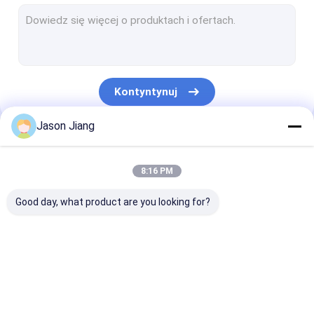
Światło fluorescencyjne przeciwwybuchowe
Ognioodporne światło awaryjne
Ognioodporne panele sterowania
Kontyntynuj
Skrzynka przyłączeniowa przeciwwybuchowa
Jason Jiang
Przełącznik przeciwwybuchowy
Nasze Kategorie
Wtyczka i gniazdo przeciwwybuchowe
8:16 PM
Wentylator wyciągowy przeciwwybuchowy
Good day, what product are you looking for?
HID przeciwwybuchowy
Przeciwwybuchowe światła alarmowe
Oświetlenie LED
Przeciwwybuchowe
Przeciwwybuc
Dławik kablowy przeciwwybuchowy
przeciwwybuchowe
światła LED High Bay
światło
przeciwpowod
LED