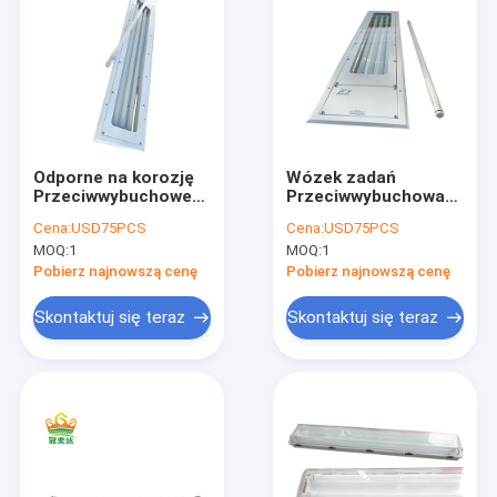
Odporne na korozję
Wózek zadań
Przeciwwybuchowe
Przeciwwybuchowa
światło
lampa
Cena:
USD75PCS
Cena:
USD75PCS
fluorescencyjne
fluorescencyjna 23
MOQ:
1
MOQ:
1
2x36w 1,2m 85lm W
cale 24 cale 47 cali
18W
Pobierz najnowszą cenę
Pobierz najnowszą cenę
Skontaktuj się teraz
Skontaktuj się teraz
Dom
Produkty
Filmy