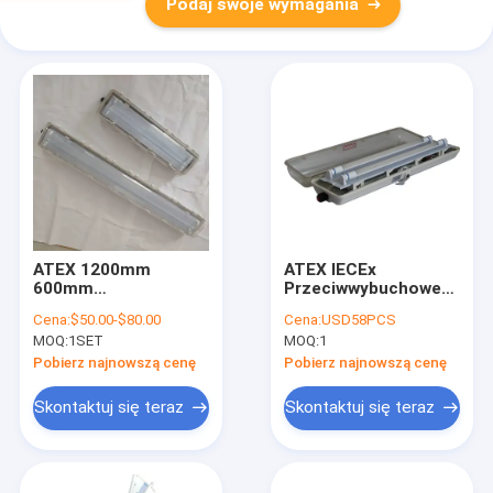
Podaj swoje wymagania
ATEX 1200mm
ATEX IECEx
600mm
Przeciwwybuchowe
Przeciwwybuchowa
światło
Cena:
$50.00-$80.00
Cena:
USD58PCS
świetlówka rurowa do
fluorescencyjne
MOQ:
1SET
MOQ:
1
wytwarzania energii
Ściemnialne
świetlówki LED T5 T8
Pobierz najnowszą cenę
Pobierz najnowszą cenę
Skontaktuj się teraz
Skontaktuj się teraz