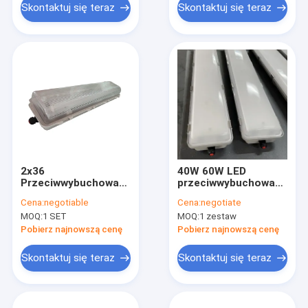
Skontaktuj się teraz
Skontaktuj się teraz
2x36
40W 60W LED
Przeciwwybuchowa
przeciwwybuchowa
lampa tubowa – IP65,
lampa tubowa do
Cena:
negotiable
Cena:
negotiate
obudowa ABS,
stref zagrożenia
MOQ:
1 SET
MOQ:
1 zestaw
115Lm/W,
przemysłowa
oświetlenie stref
115Lm/W
Pobierz najnowszą cenę
Pobierz najnowszą cenę
zagrożenia
Skontaktuj się teraz
Skontaktuj się teraz