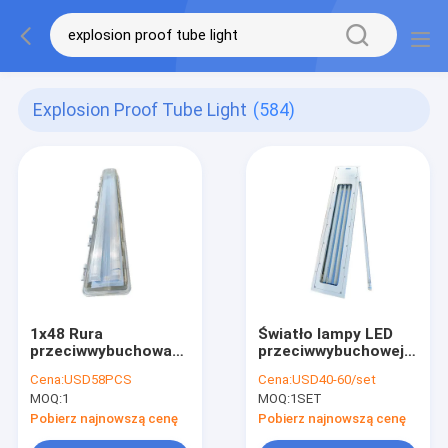
Explosion Proof Tube Light
(584)
1x48 Rura
Światło lampy LED
przeciwwybuchowa
przeciwwybuchowej
Lekka strefa
2*18W T5 T8
Cena:
USD58PCS
Cena:
USD40-60/set
niebezpieczna ABS
podwójnej lampy IP66
MOQ:
1
MOQ:
1SET
Przemysłowa 115Lm
wodoodpornej lampy
W
fluorescencyjnej 1,2
Pobierz najnowszą cenę
Pobierz najnowszą cenę
M światło liniowe LED