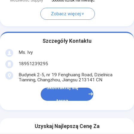
Możliwość Supply
500000 sztuk na miesiąc
Zobacz więcej
Szczegóły Kontaktu
Ms. Ivy
18951239295
Budynek 2-5, nr 19 Fenghuang Road, Dzielnica
Tianning, Changzhou, Jiangsu 213141 CN
Skontaktuj się
teraz
Uzyskaj Najlepszą Cenę Za