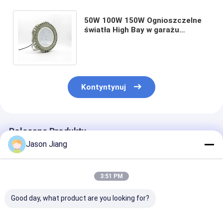
50W 100W 150W Ognioszczelne
światła High Bay w garażu
Przemysłowe lampy Led
Zatwierdzone przez ATEX
Kontyntynuj
Polecane Produkty
Jason Jiang
3:51 PM
Good day, what product are you looking for?