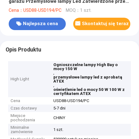
garażu Przemysłowe lampy Led Zatwierdzone przez
ATEX
Cena：USD88-USD194/PC
MOQ：1 szt.
Najlepsza cena
Skontaktuj się teraz
Opis Produktu
Ognioszczelne lampy High Bay o
mocy 150 W
,
przemysłowe lampy led z aprobatą
High Light
ATEX
,
oświetlenie led o mocy 50 W 100 W z
certyfikatem ATEX
Cena
USD88-USD194/PC
Czas dostawy
5-7 dni
Miejsce
CHINY
pochodzenia
Minimalne
1 szt.
zamówienie