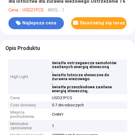
dla lotnictwa dla żurawia wieżowego Ostrzeżenie T6
Cena：USD21PCS
MOQ：1
Najlepsza cena
Skontaktuj się teraz
Opis Produktu
światła ostrzegawcze samolotów
zasilanych energią słoneczną
,
światło lotnicze słoneczne do
High Light
żurawia wieżowego
,
światła przeszkodowe zasilane
energią słoneczną;
Cena
USD21PCS
Czas dostawy
5-7 dni roboczych
Miejsce
CHINY
pochodzenia
Minimalne
1
zamówienie