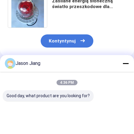
Zasilane energią słoneczną
światło przeszkodowe dla
lotnictwa dla żurawia wieżowego
Ostrzeżenie T6
Kontyntynuj
Jason Jiang
Polecane Produkty
4:36 PM
Good day, what product are you looking for?
Zużycie energii od 5
Dożywotnia 50000
Żółte światełk
do 40W Światła
godzin
alarmowe