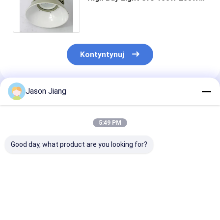
60W odporny na korozję Tri
Proof
Kontyntynuj
Jason Jiang
Polecane Produkty
5:49 PM
Good day, what product are you looking for?
IP 65
Żywotność ponad
Lampy przemy
Wysokoodporny na
50000h wysokiej
LED
wybuchy,
światełki led led w
przeciwwybuc
jasnobrązowy, żółto-
wysokim wnętrzu o
temperaturze