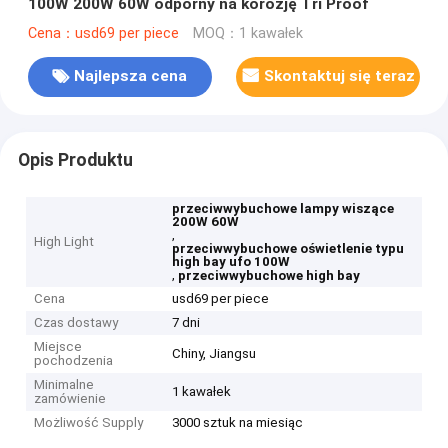
100W 200W 60W odporny na korozję Tri Proof
Cena：usd69 per piece
MOQ：1 kawałek
Najlepsza cena
Skontaktuj się teraz
Opis Produktu
przeciwwybuchowe lampy wiszące
200W 60W
,
High Light
przeciwwybuchowe oświetlenie typu
high bay ufo 100W
,
przeciwwybuchowe high bay
Cena
usd69 per piece
Czas dostawy
7 dni
Miejsce
Chiny, Jiangsu
pochodzenia
Minimalne
1 kawałek
zamówienie
Możliwość Supply
3000 sztuk na miesiąc