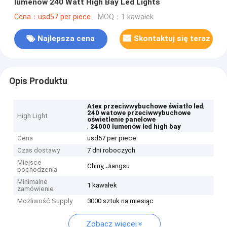
lumenów 240 Watt High Bay Led Lights
Cena：usd57 per piece
MOQ：1 kawałek
Najlepsza cena
Skontaktuj się teraz
Opis Produktu
,
Atex przeciwwybuchowe światło led
240 watowe przeciwwybuchowe
High Light
oświetlenie panelowe
,
24000 lumenów led high bay
Cena
usd57 per piece
Czas dostawy
7 dni roboczych
Miejsce
Chiny, Jiangsu
pochodzenia
Minimalne
1 kawałek
zamówienie
Możliwość Supply
3000 sztuk na miesiąc
Zobacz więcej