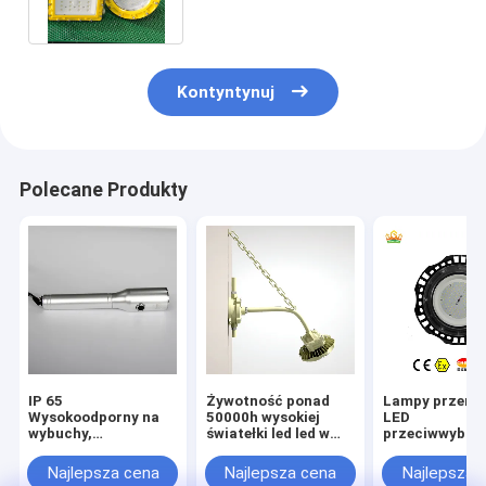
Led Lights
Kontyntynuj
Polecane Produkty
IP 65
Żywotność ponad
Lampy przemy
Wysokoodporny na
50000h wysokiej
LED
wybuchy,
światełki led led w
przeciwwybuc
jasnobrązowy, żółto-
wysokim wnętrzu o
temperaturze
szary, wykończenie
mocy 800w
barwowej 3000
Najlepsza cena
Najlepsza cena
Najlepsza 
solidne rozwiązanie
oświetlenie
6500K, napięci