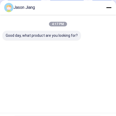
oświetleniowe dla
energetyczne dla
znamionowe 5
Jason Jiang
niebezpiecznych
obszarów
60Hz, rozwiąz
miejsc i magazynów
niebezpiecznych i
oświetleniowe,
dużych obiektów
żywotność
Dom
O nas
Skontaktuj się z nami
Desktop Site
przekraczając
Sitemap
Privacy Policy
50000 godzin
4:17 PM
Jakość
Oświetlenie LED przeciwwybuchowe
Fabryka w
Chinach.Copyright © 2026 crown extra lighting co. ltd. All Rights
Good day, what product are you looking for?
Reserved.
Dom
Produkty
Filmy