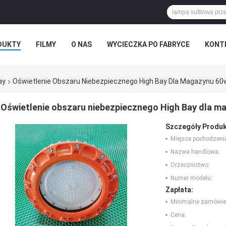
DUKTY
FILMY
O NAS
WYCIECZKA PO FABRYCE
KONT
ay
Oświetlenie Obszaru Niebezpiecznego High Bay Dla Magazynu 60
Oświetlenie obszaru niebezpiecznego High Bay dla m
Szczegóły Produk
Miejsce pochodzeni
Nazwa handlowa:
Orzecznictwo:
Numer modelu:
Zapłata:
Minimalne zamówie
Cena: