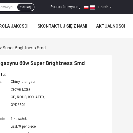
Poprosić o wycenę
Szukaj
|
Polish
ROLA JAKOŚCI
SKONTAKTUJ SIĘ Z NAMI
AKTUALNOŚCI
w Super Brightness Smd
agazynu 60w Super Brightness Smd
tu:
a:
Chiny, Jiangsu
Crown Extra
CE, ROHS, ISO. ATEX,
GYD6801
nie:
1 kawałek
usd79 per piece