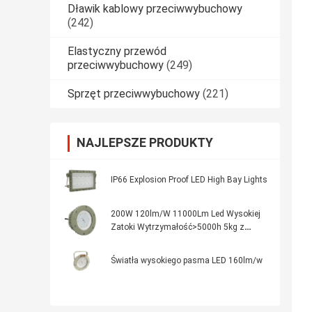
Dławik kablowy przeciwwybuchowy
(242)
Elastyczny przewód
przeciwwybuchowy
(249)
Sprzęt przeciwwybuchowy
(221)
NAJLEPSZE PRODUKTY
IP66 Explosion Proof LED High Bay Lights
200W 120lm/W 11000Lm Led Wysokiej
Zatoki Wytrzymałość>5000h 5kg z
70±2CRI
Światła wysokiego pasma LED 160lm/w