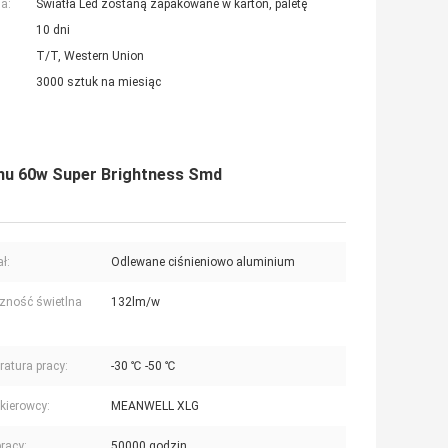
a:
Światła Led zostaną zapakowane w karton, paletę
10 dni
T/T, Western Union
3000 sztuk na miesiąc
ynu 60w Super Brightness Smd
ł:
Odlewane ciśnieniowo aluminium
zność świetlna
132lm/w
atura pracy:
-30 ℃ -50 ℃
kierowcy:
MEANWELL XLG
racy:
50000 godzin