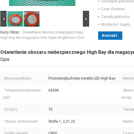
Szczegóły pakowani
Czas dostawy:
Zasady płatności:
Możliwość Supply:
Duży Obraz :
Oświetlenie obszaru niebezpiecznego
Kontakt
High Bay dla magazynu 60w Super Brightness Smd
Oświetlenie obszaru niebezpiecznego High Bay dla magaz
Opis
Nazwa produktu:
Przeciwwybuchowe światła LED High Bay
Materia
Temperatura barwowa
6500K
Skutec
(cct):
lampy:
Cri (ra>):
75
Temper
Obszar zastosowań:
Strefa 1, 2,21,22
Marka 
Źródło światła:
CREE
Czas p