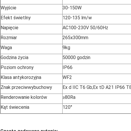
Wyjście
30-150W
Efekt świetlny
120-135 lm/w
Napięcie
AC100-230V 50/60Hz
Rozmiar
265x300mm
Waga
9kg
Godzina życia
50000 godzin
Poziom ochrony
IP66
Klasa antykorozyjna
WF2
Znak przeciwwybuchowy
Ex d IIC T6 Gb;Ex tD A21 IP66 T
Renderowanie kolorów
≥80Ra
Kąt świecenia
120°