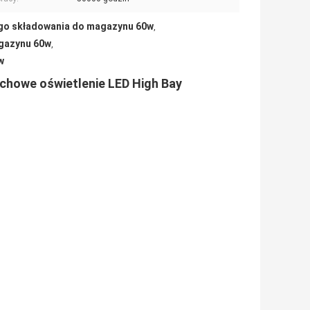
ego składowania do magazynu 60w
,
agazynu 60w
,
w
chowe oświetlenie LED High Bay