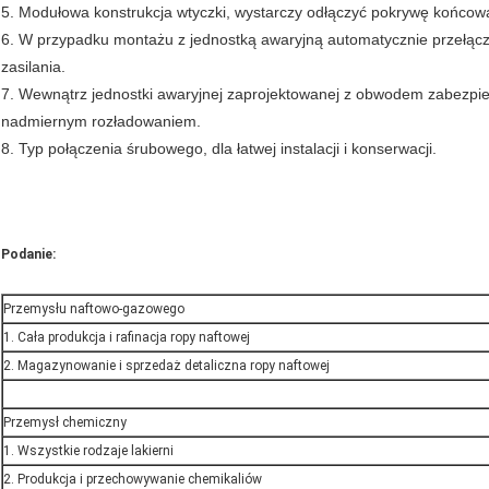
5. Modułowa konstrukcja wtyczki, wystarczy odłączyć pokrywę końcową
6. W przypadku montażu z jednostką awaryjną automatycznie przełączy
zasilania.
7. Wewnątrz jednostki awaryjnej zaprojektowanej z obwodem zabezp
nadmiernym rozładowaniem.
8. Typ połączenia śrubowego, dla łatwej instalacji i konserwacji.
Podanie:
Przemysłu naftowo-gazowego
1. Cała produkcja i rafinacja ropy naftowej
2. Magazynowanie i sprzedaż detaliczna ropy naftowej
Przemysł chemiczny
1. Wszystkie rodzaje lakierni
2. Produkcja i przechowywanie chemikaliów