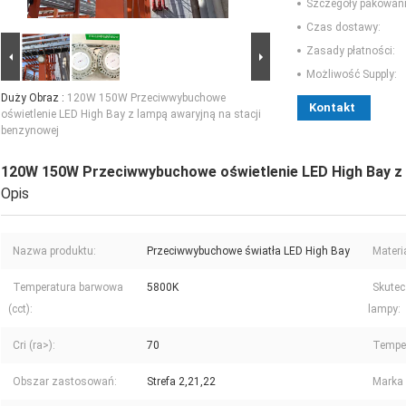
Szczegóły pakowani
Czas dostawy:
Zasady płatności:
Możliwość Supply:
Duży Obraz :
120W 150W Przeciwwybuchowe
Kontakt
oświetlenie LED High Bay z lampą awaryjną na stacji
benzynowej
120W 150W Przeciwwybuchowe oświetlenie LED High Bay z l
Opis
Nazwa produktu:
Przeciwwybuchowe światła LED High Bay
Materia
Temperatura barwowa
5800K
Skutec
(cct):
lampy:
Cri (ra>):
70
Temper
Obszar zastosowań:
Strefa 2,21,22
Marka 