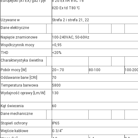
Europejski (ATEX) gaz i pył
II 2G Ex nR e IIC T6
II
2D Ex td T80 ℃
Używane w
Strefa 2 i strefa 21, 22
Dane elektryczne
Napięcie znamionowe
100-240VAC, 50-60Hz
Współczynnik mocy
>0,95
THD
<20%
Charakterystyka świetlna
Pobór mocy [W]
20
~.
70
80-100
100-20
Oddawanie barw [CRI]
70
Temperatura barwowa
5800
Wydajność oprawy [Lm/W]
130
Kąt świecenia
60
Dane mechaniczne
Stopień ochrony
IP65
Wejście kablowe
G 3/4”