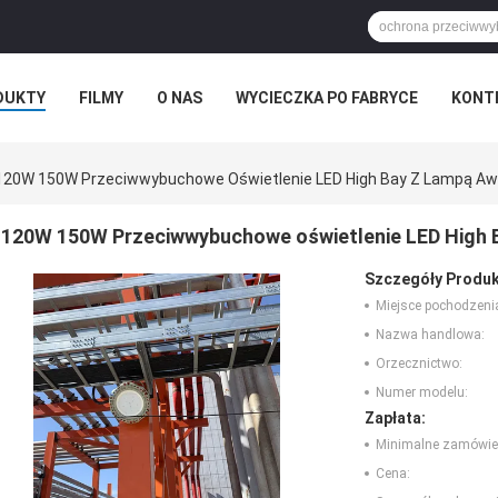
DUKTY
FILMY
O NAS
WYCIECZKA PO FABRYCE
KONT
120W 150W Przeciwwybuchowe Oświetlenie LED High Bay Z Lampą Awa
120W 150W Przeciwwybuchowe oświetlenie LED High Ba
Szczegóły Produk
Miejsce pochodzeni
Nazwa handlowa:
Orzecznictwo:
Numer modelu:
Zapłata:
Minimalne zamówie
Cena: