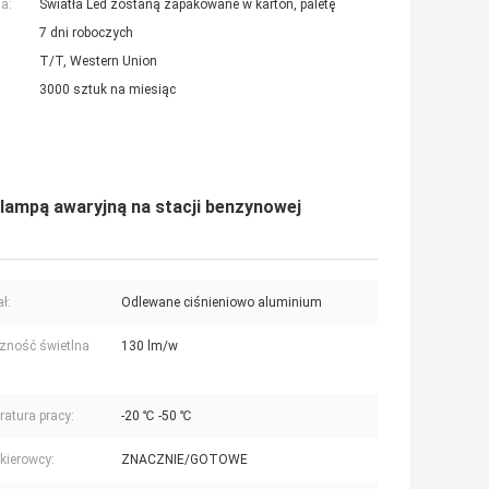
a:
Światła Led zostaną zapakowane w karton, paletę
7 dni roboczych
T/T, Western Union
3000 sztuk na miesiąc
ampą awaryjną na stacji benzynowej
ł:
Odlewane ciśnieniowo aluminium
zność świetlna
130 lm/w
atura pracy:
-20 ℃ -50 ℃
kierowcy:
ZNACZNIE/GOTOWE