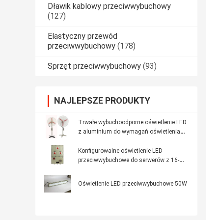
Dławik kablowy przeciwwybuchowy
(127)
Elastyczny przewód
przeciwwybuchowy
(178)
Sprzęt przeciwwybuchowy
(93)
NAJLEPSZE PRODUKTY
Trwałe wybuchoodporne oświetlenie LED
z aluminium do wymagań oświetlenia
przemysłowego
Konfigurowalne oświetlenie LED
przeciwwybuchowe do serwerów z 16-
godzinnym czasem pracy awaryjnej i
stopem aluminium
Oświetlenie LED przeciwwybuchowe 50W