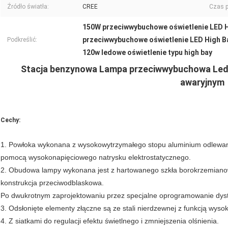
Źródło światła:
CREE
Czas p
150W przeciwwybuchowe oświetlenie LED H
przeciwwybuchowe oświetlenie LED High B
Podkreślić:
120w ledowe oświetlenie typu high bay
Stacja benzynowa Lampa przeciwwybuchowa Led 
awaryjnym
Cechy:
1. Powłoka wykonana z wysokowytrzymałego stopu aluminium odlewan
pomocą wysokonapięciowego natrysku elektrostatycznego.
2. Obudowa lampy wykonana jest z hartowanego szkła borokrzemianow
konstrukcja przeciwodblaskowa.
Po dwukrotnym zaprojektowaniu przez specjalne oprogramowanie dystr
3. Odsłonięte elementy złączne są ze stali nierdzewnej z funkcją wysok
4. Z siatkami do regulacji efektu świetlnego i zmniejszenia olśnienia.