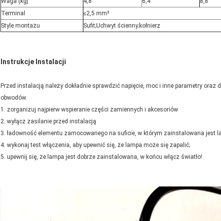
Waga (kg]
4,8
6,4
8,8
Terminal
≤2,5 mm²
Style montażu
Sufit;Uchwyt ścienny;
kołnierz
Instrukcje Instalacji
Przed instalacją należy dokładnie sprawdzić napięcie, moc i inne parametry ora
obwodów.
1. zorganizuj najpierw wspieranie części zamiennych i akcesoriów
2. wyłącz zasilanie przed instalacją
3. ładowność elementu zamocowanego na suficie, w którym zainstalowana jest l
4. wykonaj test włączenia, aby upewnić się, że lampa może się zapalić;
5. upewnij się, że lampa jest dobrze zainstalowana, w końcu włącz światło!