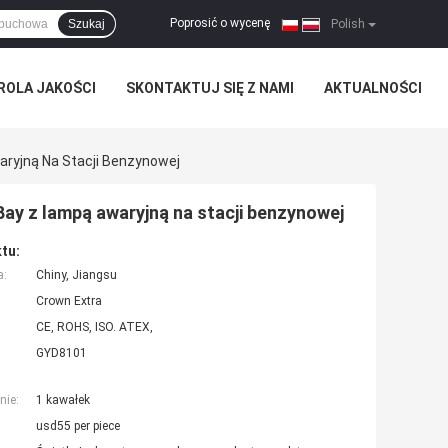
Poprosić o wycenę
Szukaj
|
Polish
ROLA JAKOŚCI
SKONTAKTUJ SIĘ Z NAMI
AKTUALNOŚCI
ryjną Na Stacji Benzynowej
y z lampą awaryjną na stacji benzynowej
tu:
a:
Chiny, Jiangsu
Crown Extra
CE, ROHS, ISO. ATEX,
GYD8101
nie:
1 kawałek
usd55 per piece