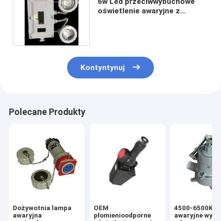
6w Led przeciwwybuchowe
oświetlenie awaryjne z
podwójną głowicą naścienną
Kontyntynuj
Polecane Produkty
Dożywotnia lampa
OEM
4500-6500K Św
awaryjna
płomienioodporne
awaryjne wyjś