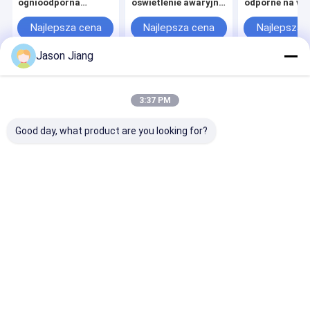
ognioodporna
oświetlenie awaryjne
odporne na w
50000h z
oferuje CRI Ra≥70
OEM nadające 
certyfikatem BCJ, do
Idealne do montażu
obszarów
Najlepsza cena
Najlepsza cena
Najlepsza 
montażu na
na ścianie i suficie w
niebezpieczny
ścianie/suficie,
eksplozyjnych
przemysłu Świ
Jason Jiang
odpowiednia do
warunkach
awaryjne wyjś
oświetlenia
atmosferycznych
obszarów
Dom
O nas
Skontaktuj się z nami
Desktop Site
niebezpiecznych i
Sitemap
Privacy Policy
zgodności z
3:37 PM
przepisami
Jakość
Oświetlenie LED przeciwwybuchowe
Fabryka w
bezpieczeństwa
Chinach.Copyright © 2026 crown extra lighting co. ltd. All Rights
Good day, what product are you looking for?
Reserved.
Dom
Produkty
Filmy