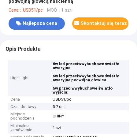
podwójną głowicą naścienną
Cena：USD51/pc
MOQ：1 szt.
Najlepsza cena
Skontaktuj się teraz
Opis Produktu
6w led przeciwwybuchowe światło
awaryjne
,
6w led przeciwwybuchowe światło
High Light
awaryjne podwójna głowica
,
6w przeciwwybuchowe światło
wyjścia;
Cena
USD51/pc
Czas dostawy
5-7 dni
Miejsce
CHINY
pochodzenia
Minimalne
1 szt.
zamówienie