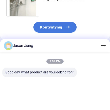
przemysłowe 126 lm W Pan
American Waterproof
Kontyntynuj
Jason Jiang
Polecane Produkty
3:08 PM
Good day, what product are you looking for?
Czas awaryjny 16
Światło LED 100
Czas użytkow
godzin Lampa LED
Watt
50000 godzin
odporna na wybuch
Wyzbrojenioodporne
Światło LED o
nadająca się do
IP66 WF2 Ochrona
na wybuchy o