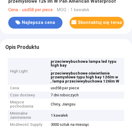
przemysłowe 126 lm W Pan American Waterproof
Cena：usd58 per piece
MOQ：1 kawałek
Najlepsza cena
Skontaktuj się teraz
Opis Produktu
przeciwwybuchowa lampa led typu
high bay
,
High Light
przeciwwybuchowe oświetlenie
przemysłowe typu high bay 126lm w
,
lampa przeciwwybuchowa 126lm W
Cena
usd58 per piece
Czas dostawy
7 dni roboczych
Miejsce
Chiny, Jiangsu
pochodzenia
Minimalne
1 kawałek
zamówienie
Możliwość Supply
3000 sztuk na miesiąc