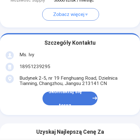
Możliwość Supply
50000 sztuk / miesiąc
Zobacz więcej
Szczegóły Kontaktu
Ms. Ivy
18951239295
Budynek 2-5, nr 19 Fenghuang Road, Dzielnica
Tianning, Changzhou, Jiangsu 213141 CN
Skontaktuj się
teraz
Uzyskaj Najlepszą Cenę Za