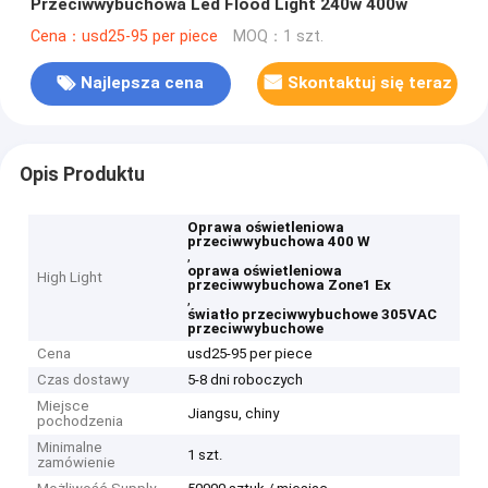
Przeciwwybuchowa Led Flood Light 240w 400w
Cena：usd25-95 per piece
MOQ：1 szt.
Najlepsza cena
Skontaktuj się teraz
Opis Produktu
Oprawa oświetleniowa
przeciwwybuchowa 400 W
,
oprawa oświetleniowa
High Light
przeciwwybuchowa Zone1 Ex
,
światło przeciwwybuchowe 305VAC
przeciwwybuchowe
Cena
usd25-95 per piece
Czas dostawy
5-8 dni roboczych
Miejsce
Jiangsu, chiny
pochodzenia
Minimalne
1 szt.
zamówienie