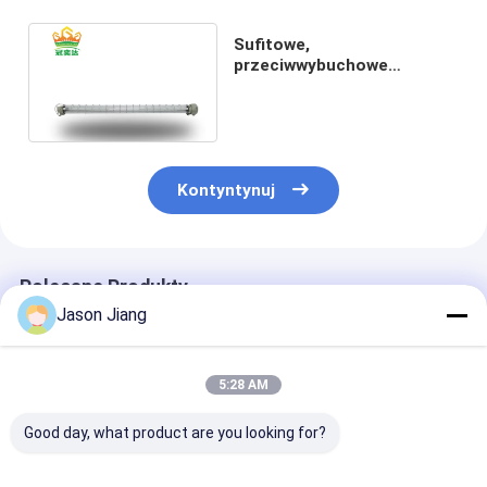
Sufitowe,
przeciwwybuchowe
oświetlenie liniowe 90cm
(1~2)*14W (1~2)*28W IP66
220VAC
Kontyntynuj
Polecane Produkty
Jason Jiang
5:28 AM
Good day, what product are you looking for?