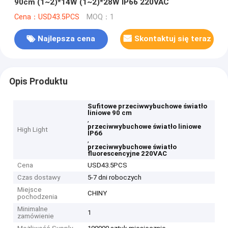
90cm (1~2)*14W (1~2)*28W IP66 220VAC
Cena：USD43.5PCS
MOQ：1
Najlepsza cena
Skontaktuj się teraz
Opis Produktu
Sufitowe przeciwwybuchowe światło
liniowe 90 cm
,
przeciwwybuchowe światło liniowe
High Light
IP66
,
przeciwwybuchowe światło
fluorescencyjne 220VAC
Cena
USD43.5PCS
Czas dostawy
5-7 dni roboczych
Miejsce
CHINY
pochodzenia
Minimalne
1
zamówienie