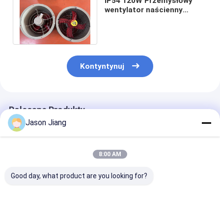
IP54 120W Przemysłowy
wentylator naścienny
Wentylator wyciągowy
przeciwwybuchowy
Kontyntynuj
Polecane Produkty
Jason Jiang
8:00 AM
Good day, what product are you looking for?
1450 rm Odporny na
90-1500 Watt
1450r m Bezpi
ogień dmuchał
Wentylator
dmuchawk