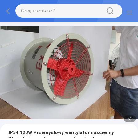
2
/
2
IP54 120W Przemysłowy wentylator naścienny